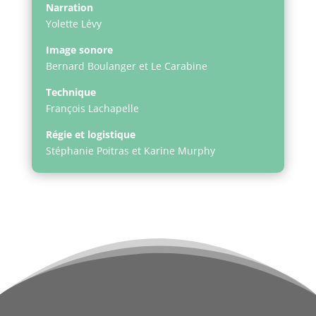
Narration
Yolette Lévy
Image sonore
Bernard Boulanger et Le Carabine
Technique
François Lachapelle
Régie et logistique
Stéphanie Poitras et Karine Murphy