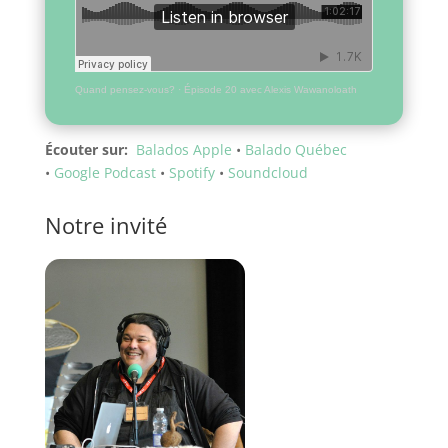
Quand pensez-vous?
·
Épisode 20 avec Alexis Wawanoloath
Écouter sur:
Balados Apple
•
Balado Québec
•
Google Podcast
•
Spotify
•
Soundcloud
Notre invité