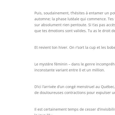
Puis, soudainement, t’hésites à entamer un po
automne; la phase lutéale qui commence. Tes t
sur absolument rien pentoute. Si t’as pas acc
que tes émotions sont valides. Tu as le droit d
Et revient ton hiver. On r’sort la cup et les b
Le mystère féminin – dans le genre incompréhe
inconstante variant entre 0 et un million.
D’ici l’arrivée d’un congé menstruel au Québe
de douloureuses contractions pour expulser un
Il est certainement temps de cesser d’invisibil