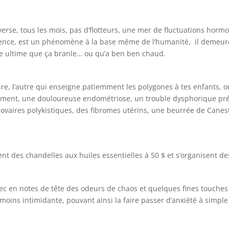
e, tous les mois, pas d’flotteurs, une mer de fluctuations hormo
ience, est un phénomène à la base même de l’humanité, il demeure 
me ultime que ça branle… ou qu’a ben ben chaud.
ire, l’autre qui enseigne patiemment les polygones à tes enfants, o
ment, une douloureuse endométriose, un trouble dysphorique prém
ovaires polykistiques, des fibromes utérins, une beurrée de Canes
 des chandelles aux huiles essentielles à 50 $ et s’organisent des
c en notes de tête des odeurs de chaos et quelques fines touches
ns intimidante, pouvant ainsi la faire passer d’anxiété à simple