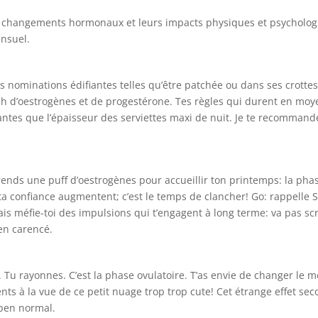
s changements hormonaux et leurs impacts physiques et psychologi
nsuel.
nominations édifiantes telles qu’être patchée ou dans ses crottes 
krach d’oestrogènes et de progestérone. Tes règles qui durent en 
antes que l’épaisseur des serviettes maxi de nuit. Je te recommande 
rends une puff d’oestrogènes pour accueillir ton printemps: la phas
t ta confiance augmentent; c’est le temps de clancher! Go: rappelle
Mais méfie-toi des impulsions qui t’engagent à long terme: va pas sc
ien carencé.
c. Tu rayonnes. C’est la phase ovulatoire. T’as envie de changer le
nts à la vue de ce petit nuage trop trop cute! Cet étrange effet sec
 ben normal.