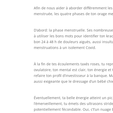
Afin de nous aider à aborder différemment le
menstruée, les quatre phases de ton orage me
D’abord: la phase menstruelle. Ses nombreuses 
à utiliser les bons mots pour identifier ton 
bon 24 à 48 h de douleurs aiguës, aussi insult
menstruations à un isolement Covid.
À la fin de tes écoulements taxés roses, tu rep
ovulatoire, ton mental est clair, ton énergie e
refaire ton profil d’investisseur à la banque. 
aussi exigeante que le dressage d’un bébé ch
Éventuellement, ta belle énergie atteint un pi
l’émerveillement, tu émets des ultrasons stride
potentiellement fécondable. Oui, c’t’un nuage