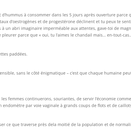
t d’hummus à consommer dans les 5 jours après ouverture parce que
aux d’oestrogènes et de progestérone déclinent et tu peux te sent
ès à un abri imaginaire imperméable aux attentes, gave-toi de mag
e pleurer parce que « oui, tu l’aimes le chandail mais… en-tout-cas…
obettes paddées.
nsible, sans le côté énigmatique – c’est que chaque humaine peut 
c, les femmes continuerons, souriantes, de servir l’économie comm
 endomètre par voie vaginale à grands coups de flots et de caillot
iser ce que traverse près dela moitié de la population et de normali